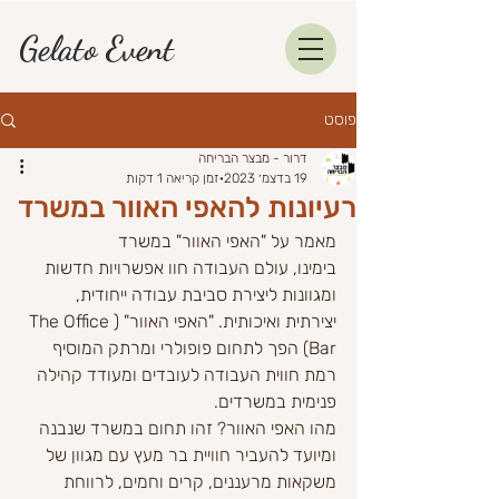
Gelato Event
פוסט
דרור - מבצר הבריחה
19 בדצמ׳ 2023
זמן קריאה 1 דקות
רעיונות להאפי האוור במשרד
מאמר על "האפי האוור" במשרד
בימינו, עולם העבודה חוו אפשרויות חדשות 
ומגוונות ליצירת סביבת עבודה ייחודית, 
יצירתית ואיכותית. "האפי האוור" (The Office 
Bar) הפך לתחום פופולרי ומרתק המוסיף 
רמת חווית העבודה לעובדים ומעודד קהילה 
פנימית במשרדים.
מהו האפי האוור? זהו תחום במשרד שנבנה 
ומיועד להעביר חוויית בר מעץ עם מגוון של 
משקאות מרעננים, קרים וחמים, לרווחת 