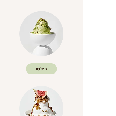
ג׳לטו